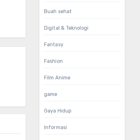
Buah sehat
Digital & Teknologi
Fantasy
Fashion
Film Anime
game
Gaya Hidup
Informasi