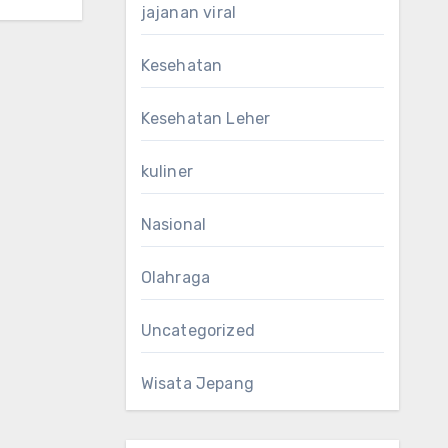
jajanan viral
Kesehatan
Kesehatan Leher
kuliner
Nasional
Olahraga
Uncategorized
Wisata Jepang