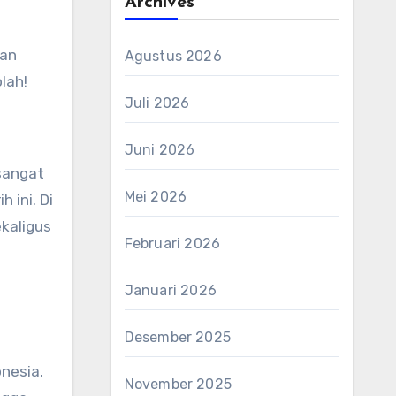
Archives
kan
Agustus 2026
lah!
Juli 2026
Juni 2026
 sangat
Mei 2026
 ini. Di
ekaligus
Februari 2026
Januari 2026
Desember 2025
nesia.
November 2025