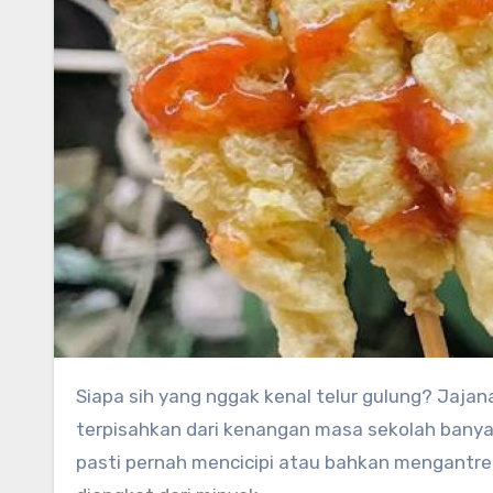
Siapa sih yang nggak kenal telur gulung? Jajanan sederhana berbahan dasar telur ini sudah jadi bagian tak
terpisahkan dari kenangan masa sekolah banya
pasti pernah mencicipi atau bahkan mengantre