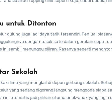
hasia atau topping unik seperti keju, cabai bubuk, hi
u untuk Ditonton
r gulung juga jadi daya tarik tersendiri. Penjual biasa
enggulungnya dengan tusuk sate dalam gerakan cepat d
 ini sambil menunggu giliran. Rasanya seperti menonto
tar Sekolah
kaki lima yang mangkal di depan gerbang sekolah. Setia
i telur yang sedang digoreng langsung menggoda siapa s
 ini otomatis jadi pilihan utama anak-anak yang ingin 