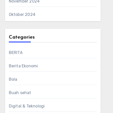
November 2024
Oktober 2024
Categories
BERITA
Berita Ekonomi
Bola
Buah sehat
Digital & Teknologi