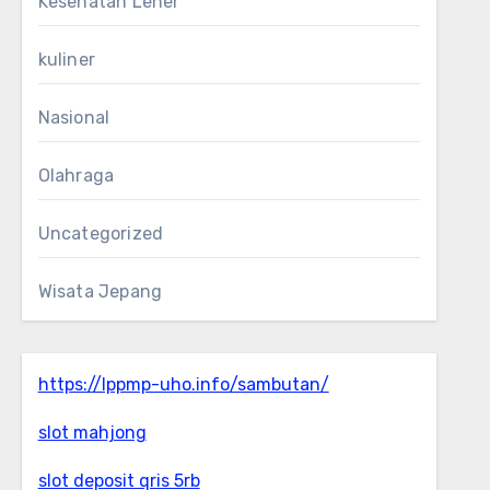
Kesehatan Leher
kuliner
Nasional
Olahraga
Uncategorized
Wisata Jepang
https://lppmp-uho.info/sambutan/
slot mahjong
slot deposit qris 5rb