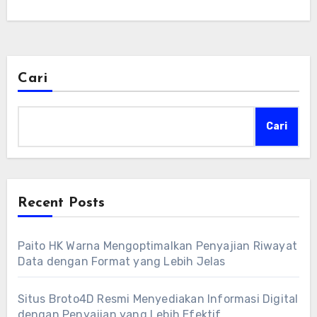
Cari
Cari
Recent Posts
Paito HK Warna Mengoptimalkan Penyajian Riwayat
Data dengan Format yang Lebih Jelas
Situs Broto4D Resmi Menyediakan Informasi Digital
dengan Penyajian yang Lebih Efektif