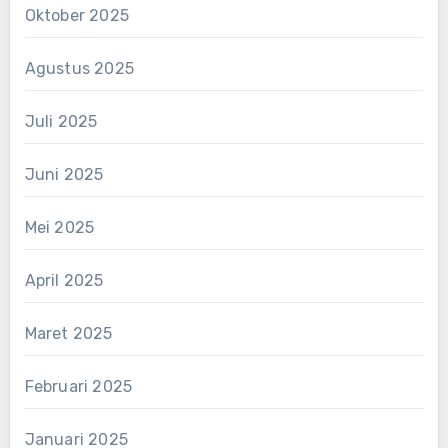
Oktober 2025
Agustus 2025
Juli 2025
Juni 2025
Mei 2025
April 2025
Maret 2025
Februari 2025
Januari 2025