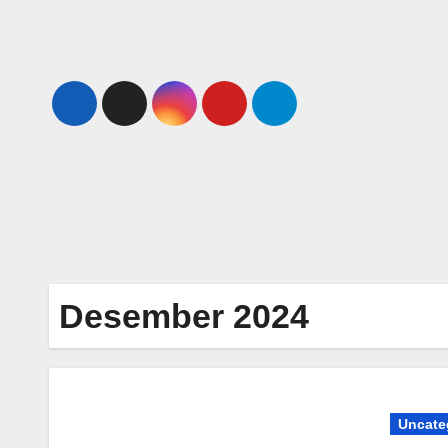
Skip
to
content
Desember 2024
Uncate