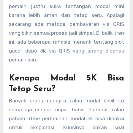
pemain justru suka tantangan modal mini
karena lebih aman dan tetap seru. Apalagi
sekarang ada metode pembayaran via QRIS
yang bikin semua proses jadi simpel. Di balik tren
ini, ada beberapa rahasia menarik tentang slot
gacor depo 5K via QRIS yang jarang dibahas
pemain lain.
Kenapa Modal 5K Bisa
Tetap Seru?
Banyak orang mengira kalau modal kecil itu
sama aja dengan cepat habis. Padahal, kalau
paham ritme permainan, modal 5K bisa dipakai
untuk eksplorasi. Kuncinya bukan soal