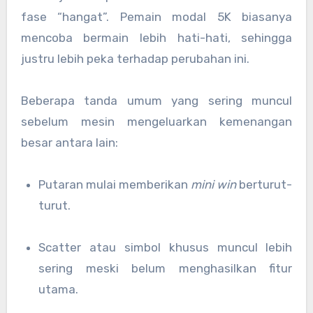
fase “hangat”. Pemain modal 5K biasanya
mencoba bermain lebih hati-hati, sehingga
justru lebih peka terhadap perubahan ini.
Beberapa tanda umum yang sering muncul
sebelum mesin mengeluarkan kemenangan
besar antara lain:
Putaran mulai memberikan
mini win
berturut-
turut.
Scatter atau simbol khusus muncul lebih
sering meski belum menghasilkan fitur
utama.