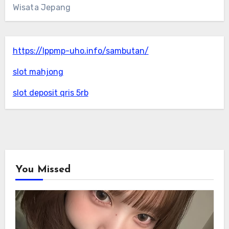
Wisata Jepang
https://lppmp-uho.info/sambutan/
slot mahjong
slot deposit qris 5rb
You Missed