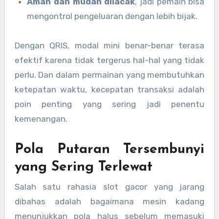
Aman dan mudah dilacak
, jadi pemain bisa
mengontrol pengeluaran dengan lebih bijak.
Dengan QRIS, modal mini benar-benar terasa
efektif karena tidak tergerus hal-hal yang tidak
perlu. Dan dalam permainan yang membutuhkan
ketepatan waktu, kecepatan transaksi adalah
poin penting yang sering jadi penentu
kemenangan.
Pola Putaran Tersembunyi
yang Sering Terlewat
Salah satu rahasia slot gacor yang jarang
dibahas adalah bagaimana mesin kadang
menunjukkan pola halus sebelum memasuki