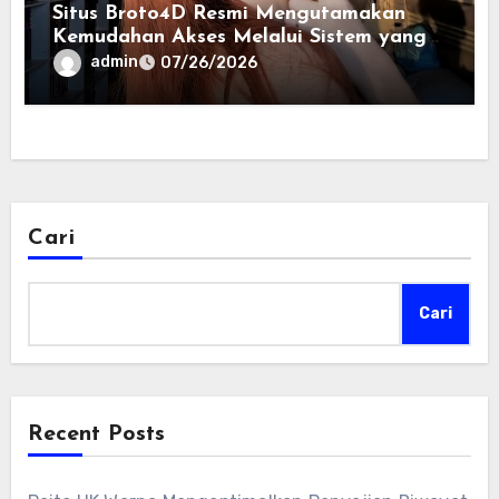
Situs Broto4D Resmi Mengutamakan
Kemudahan Akses Melalui Sistem yang
Lebih Responsif
admin
07/26/2026
Cari
Cari
Recent Posts