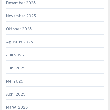
Desember 2025
November 2025
Oktober 2025
Agustus 2025
Juli 2025
Juni 2025
Mei 2025
April 2025
Maret 2025