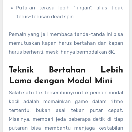
Putaran terasa lebih “ringan”, alias tidak
terus-terusan dead spin.
Pemain yang jeli membaca tanda-tanda ini bisa
memutuskan kapan harus bertahan dan kapan
harus berhenti, meski hanya bermodalkan 5K.
Teknik Bertahan Lebih
Lama dengan Modal Mini
Salah satu trik tersembunyi untuk pemain modal
kecil adalah memainkan game dalam ritme
tertentu, bukan asal tekan putar cepat.
Misalnya, memberi jeda beberapa detik di tiap
putaran bisa membantu menjaga kestabilan