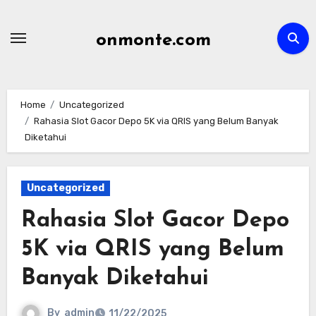
Skip
to
onmonte.com
content
Home
Uncategorized
Rahasia Slot Gacor Depo 5K via QRIS yang Belum Banyak
Diketahui
Uncategorized
Rahasia Slot Gacor Depo
5K via QRIS yang Belum
Banyak Diketahui
By
admin
11/22/2025