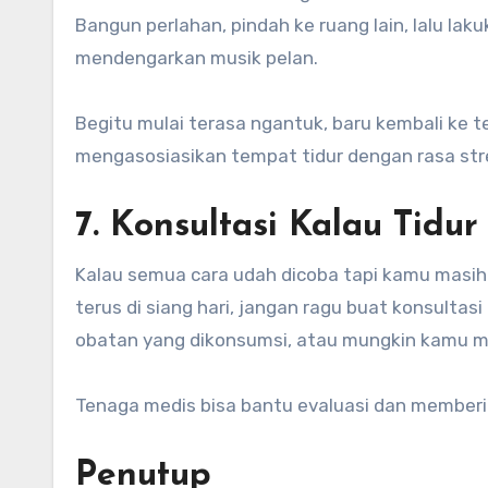
Bangun perlahan, pindah ke ruang lain, lalu l
mendengarkan musik pelan.
Begitu mulai terasa ngantuk, baru kembali ke t
mengasosiasikan tempat tidur dengan rasa stre
7. Konsultasi Kalau Tidu
Kalau semua cara udah dicoba tapi kamu masih s
terus di siang hari, jangan ragu buat konsultasi
obatan yang dikonsumsi, atau mungkin kamu me
Tenaga medis bisa bantu evaluasi dan memberi 
Penutup