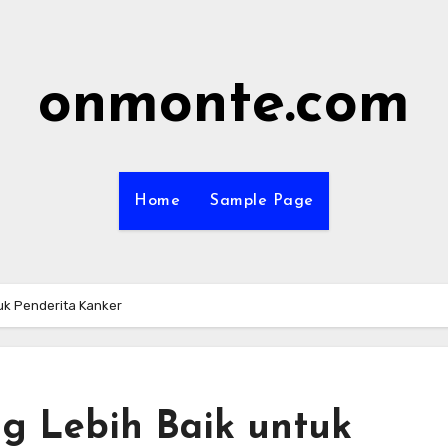
onmonte.com
Home
Sample Page
tuk Penderita Kanker
ng Lebih Baik untuk