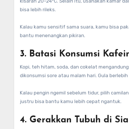
kisaran 20–24°C. Selain itu, usahakan kamar d
bisa lebih rileks.
Kalau kamu sensitif sama suara, kamu bisa paka
bantu menenangkan pikiran.
3. Batasi Konsumsi Kafei
Kopi, teh hitam, soda, dan cokelat mengandung 
dikonsumsi sore atau malam hari. Gula berlebih 
Kalau pengin ngemil sebelum tidur, pilih camil
justru bisa bantu kamu lebih cepat ngantuk.
4. Gerakkan Tubuh di Si