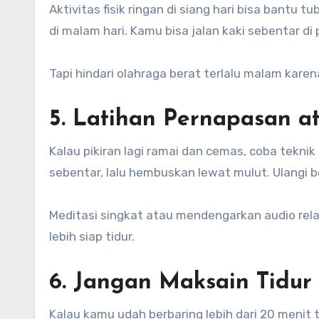
Aktivitas fisik ringan di siang hari bisa bantu
di malam hari. Kamu bisa jalan kaki sebentar di
Tapi hindari olahraga berat terlalu malam karena
5. Latihan Pernapasan a
Kalau pikiran lagi ramai dan cemas, coba tekni
sebentar, lalu hembuskan lewat mulut. Ulangi 
Meditasi singkat atau mendengarkan audio rela
lebih siap tidur.
6. Jangan Maksain Tidur
Kalau kamu udah berbaring lebih dari 20 menit t