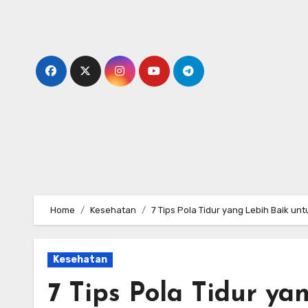
Skip
to
content
Home
Kesehatan
7 Tips Pola Tidur yang Lebih Baik un
Kesehatan
7 Tips Pola Tidur ya