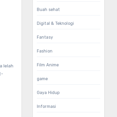
Buah sehat
Digital & Teknologi
Fantasy
Fashion
Film Anime
a lelah
t-
game
Gaya Hidup
Informasi