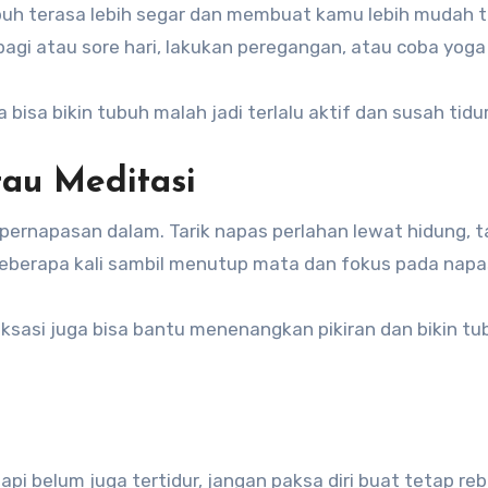
 tubuh terasa lebih segar dan membuat kamu lebih mudah t
 pagi atau sore hari, lakukan peregangan, atau coba yoga
 bisa bikin tubuh malah jadi terlalu aktif dan susah tidur
tau Meditasi
k pernapasan dalam. Tarik napas perlahan lewat hidung, 
beberapa kali sambil menutup mata dan fokus pada napa
ksasi juga bisa bantu menenangkan pikiran dan bikin tu
api belum juga tertidur, jangan paksa diri buat tetap re