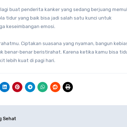
palagi buat penderita kanker yang sedang berjuang memu
 tidur yang baik bisa jadi salah satu kunci untuk
ga keseimbangan emosi.
irahatmu. Ciptakan suasana yang nyaman, bangun kebi
k benar-benar beristirahat. Karena ketika kamu bisa tid
 lebih kuat di pagi hari.
ng Sehat