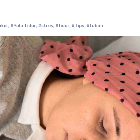
nker
,
#Pola Tidur
,
#stres
,
#tidur
,
#Tips
,
#tubuh