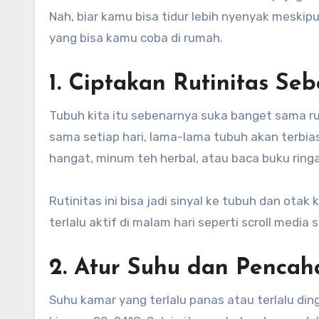
Nah, biar kamu bisa tidur lebih nyenyak meskipu
yang bisa kamu coba di rumah.
1. Ciptakan Rutinitas Se
Tubuh kita itu sebenarnya suka banget sama rut
sama setiap hari, lama-lama tubuh akan terbiasa
hangat, minum teh herbal, atau baca buku ring
Rutinitas ini bisa jadi sinyal ke tubuh dan otak 
terlalu aktif di malam hari seperti scroll media 
2. Atur Suhu dan Penca
Suhu kamar yang terlalu panas atau terlalu ding