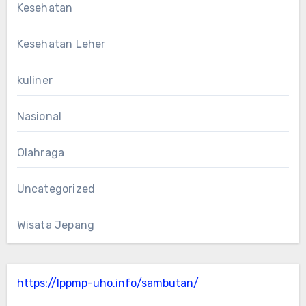
Kesehatan
Kesehatan Leher
kuliner
Nasional
Olahraga
Uncategorized
Wisata Jepang
https://lppmp-uho.info/sambutan/