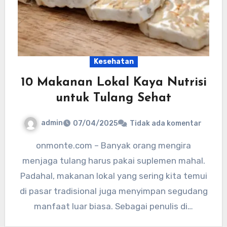
Kesehatan
10 Makanan Lokal Kaya Nutrisi
untuk Tulang Sehat
admin
07/04/2025
Tidak ada komentar
onmonte.com – Banyak orang mengira
menjaga tulang harus pakai suplemen mahal.
Padahal, makanan lokal yang sering kita temui
di pasar tradisional juga menyimpan segudang
manfaat luar biasa. Sebagai penulis di…