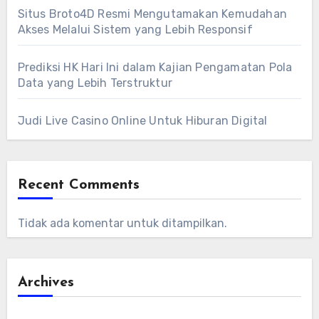
Situs Broto4D Resmi Mengutamakan Kemudahan
Akses Melalui Sistem yang Lebih Responsif
Prediksi HK Hari Ini dalam Kajian Pengamatan Pola
Data yang Lebih Terstruktur
Judi Live Casino Online Untuk Hiburan Digital
Recent Comments
Tidak ada komentar untuk ditampilkan.
Archives