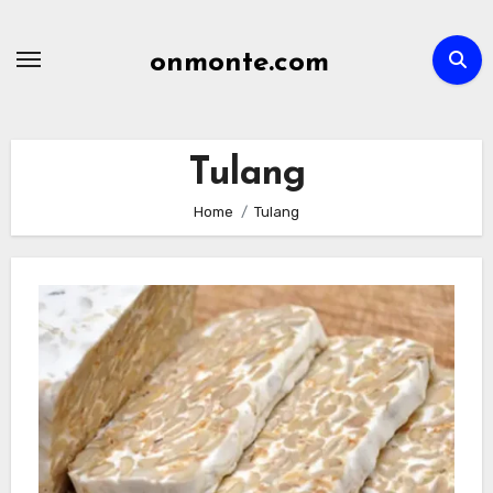
Skip
to
onmonte.com
content
Tulang
Home
Tulang