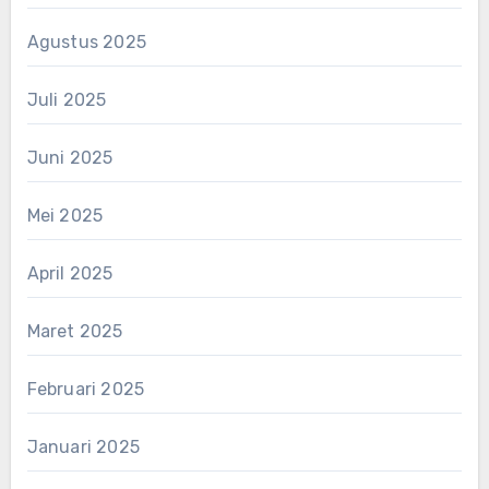
Agustus 2025
Juli 2025
Juni 2025
Mei 2025
April 2025
Maret 2025
Februari 2025
Januari 2025