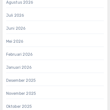
Agustus 2026
Juli 2026
Juni 2026
Mei 2026
Februari 2026
Januari 2026
Desember 2025
November 2025
Oktober 2025