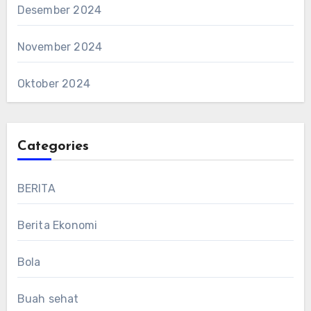
Desember 2024
November 2024
Oktober 2024
Categories
BERITA
Berita Ekonomi
Bola
Buah sehat