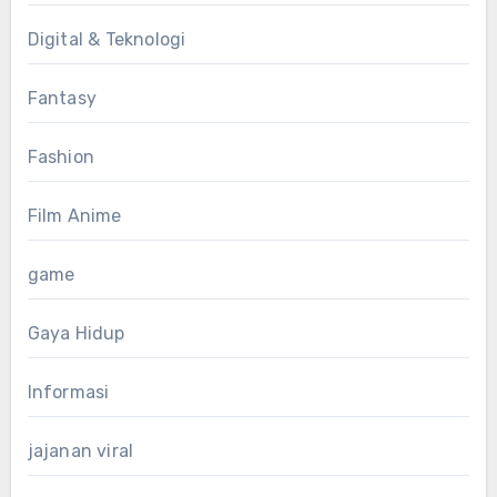
Digital & Teknologi
Fantasy
Fashion
Film Anime
game
Gaya Hidup
Informasi
jajanan viral