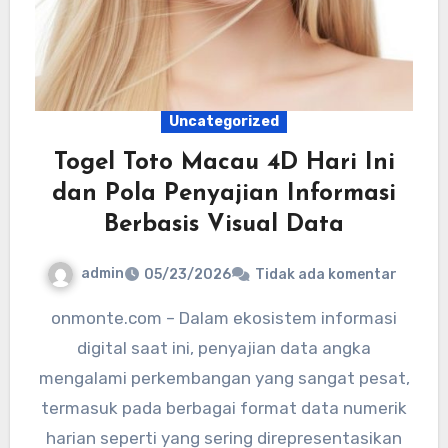
Uncategorized
Togel Toto Macau 4D Hari Ini
dan Pola Penyajian Informasi
Berbasis Visual Data
admin
05/23/2026
Tidak ada komentar
onmonte.com – Dalam ekosistem informasi
digital saat ini, penyajian data angka
mengalami perkembangan yang sangat pesat,
termasuk pada berbagai format data numerik
harian seperti yang sering direpresentasikan