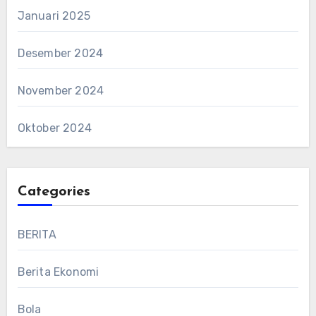
Januari 2025
Desember 2024
November 2024
Oktober 2024
Categories
BERITA
Berita Ekonomi
Bola