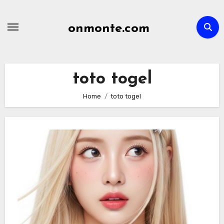
Skip
to
onmonte.com
content
toto togel
Home
toto togel