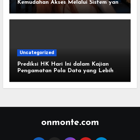
Kemudahan Akses Melalui Sistem yang
Lebih Responsif
Uncategorized
Prediksi HK Hari Ini dalam Kajian
Pengamatan Pola Data yang Lebih
Terstruktur
onmonte.com