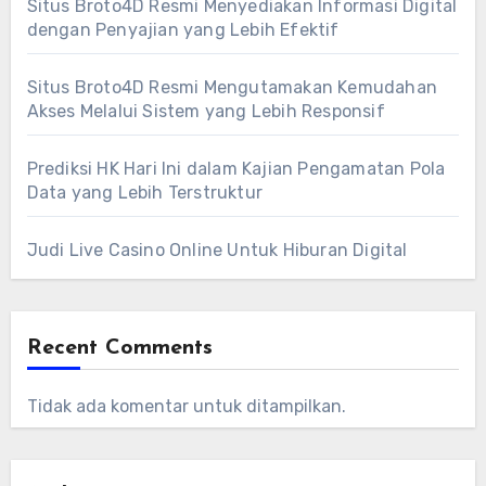
Situs Broto4D Resmi Menyediakan Informasi Digital
dengan Penyajian yang Lebih Efektif
Situs Broto4D Resmi Mengutamakan Kemudahan
Akses Melalui Sistem yang Lebih Responsif
Prediksi HK Hari Ini dalam Kajian Pengamatan Pola
Data yang Lebih Terstruktur
Judi Live Casino Online Untuk Hiburan Digital
Recent Comments
Tidak ada komentar untuk ditampilkan.