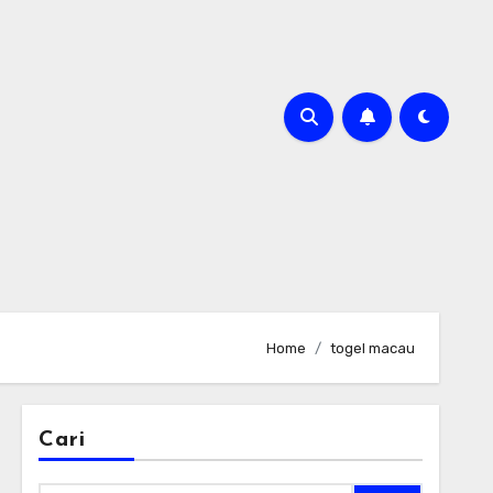
Home
togel macau
Cari