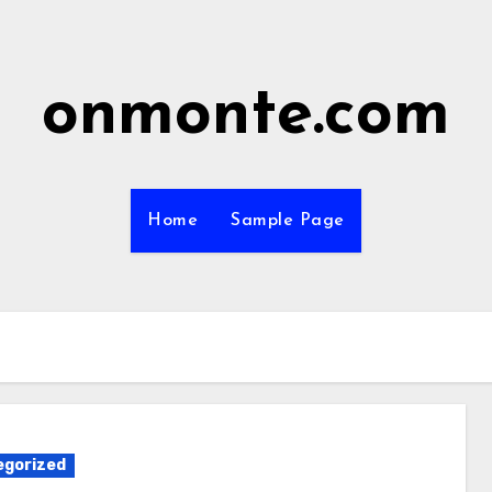
onmonte.com
Home
Sample Page
egorized