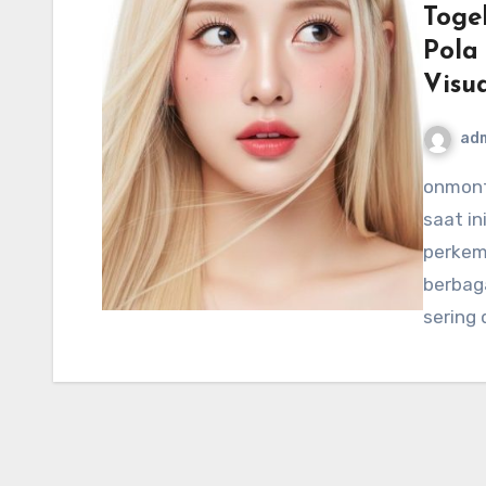
Toge
Pola
Visu
ad
onmonte.com – Dalam ekosistem informasi digital
saat in
perkem
berbaga
sering 