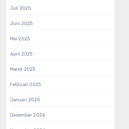
Juli 2025
Juni 2025
Mei 2025
April 2025
Maret 2025
Februari 2025
Januari 2025
Desember 2024