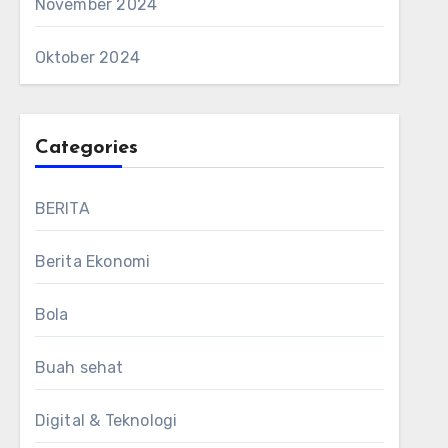
November 2024
Oktober 2024
Categories
BERITA
Berita Ekonomi
Bola
Buah sehat
Digital & Teknologi