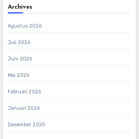
Archives
Agustus 2026
Juli 2026
Juni 2026
Mei 2026
Februari 2026
Januari 2026
Desember 2025