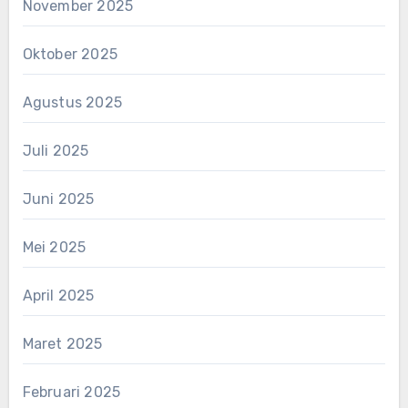
November 2025
Oktober 2025
Agustus 2025
Juli 2025
Juni 2025
Mei 2025
April 2025
Maret 2025
Februari 2025