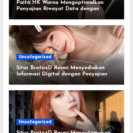
Paito HK Warna Mengoptimalkan
Penyajian Riwayat Data dengan
Format yang Lebih Jelas
Uncategorized
Situs Broto4D Resmi Menyediakan
Informasi Digital dengan Penyajian
yang Lebih Efektif
Uncategorized
Situs Broto4D Resmi Mengutamakan