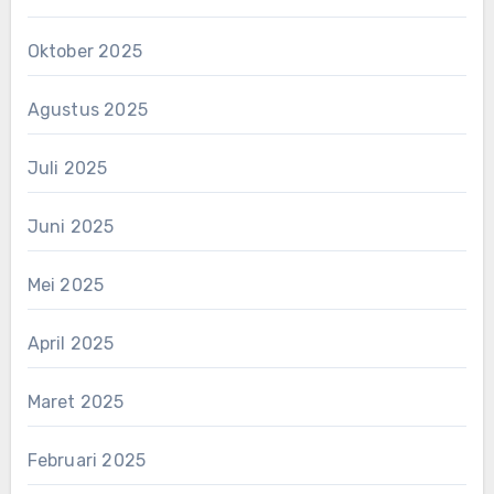
Oktober 2025
Agustus 2025
Juli 2025
Juni 2025
Mei 2025
April 2025
Maret 2025
Februari 2025