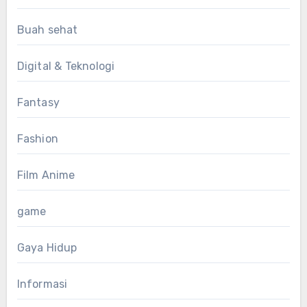
Buah sehat
Digital & Teknologi
Fantasy
Fashion
Film Anime
game
Gaya Hidup
Informasi