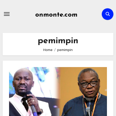
Skip
to
onmonte.com
content
pemimpin
Home
pemimpin