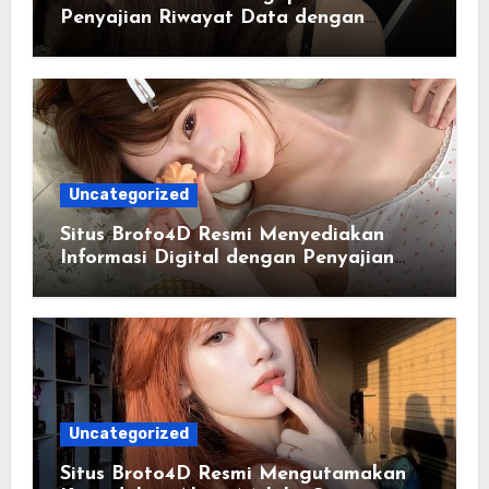
Penyajian Riwayat Data dengan
Format yang Lebih Jelas
Uncategorized
Situs Broto4D Resmi Menyediakan
Informasi Digital dengan Penyajian
yang Lebih Efektif
Uncategorized
Situs Broto4D Resmi Mengutamakan