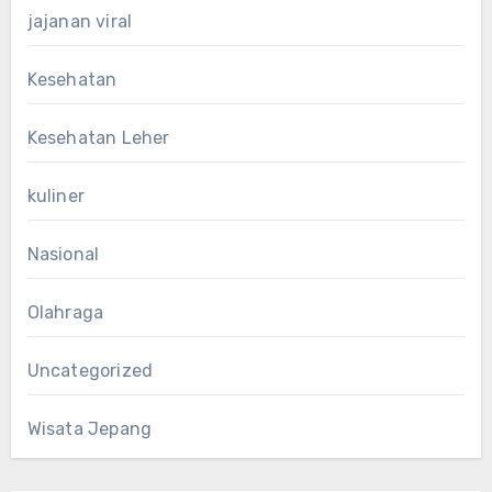
jajanan viral
Kesehatan
Kesehatan Leher
kuliner
Nasional
Olahraga
Uncategorized
Wisata Jepang