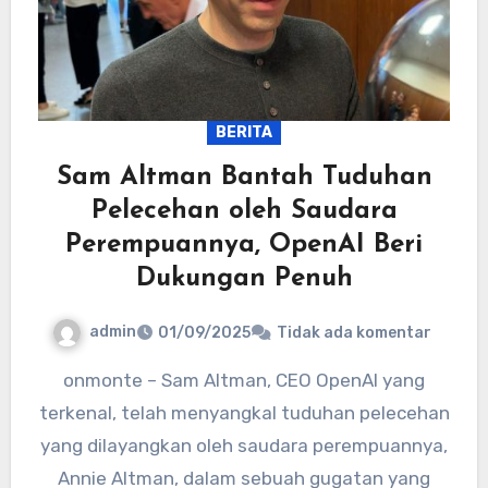
BERITA
Sam Altman Bantah Tuduhan
Pelecehan oleh Saudara
Perempuannya, OpenAI Beri
Dukungan Penuh
admin
01/09/2025
Tidak ada komentar
onmonte – Sam Altman, CEO OpenAI yang
terkenal, telah menyangkal tuduhan pelecehan
yang dilayangkan oleh saudara perempuannya,
Annie Altman, dalam sebuah gugatan yang