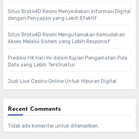
Situs Broto4D Resmi Menyediakan Informasi Digital
dengan Penyajian yang Lebih Efektif
Situs Broto4D Resmi Mengutamakan Kemudahan
Akses Melalui Sistem yang Lebih Responsif
Prediksi HK Hari Ini dalam Kajian Pengamatan Pola
Data yang Lebih Terstruktur
Judi Live Casino Online Untuk Hiburan Digital
Recent Comments
Tidak ada komentar untuk ditampilkan.