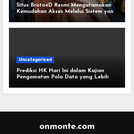
Situs Broto4D Resmi Mengutamakan
Kemudahan Akses Melalui Sistem yang
Lebih Responsif
Uncategorized
Prediksi HK Hari Ini dalam Kajian
Pengamatan Pola Data yang Lebih
Terstruktur
onmonte.com