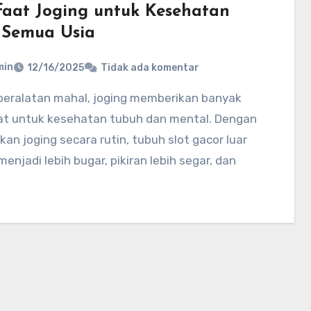
aat Joging untuk Kesehatan
 Semua Usia
min
12/16/2025
Tidak ada komentar
t untuk kesehatan tubuh dan mental. Dengan
an joging secara rutin, tubuh slot gacor luar
menjadi lebih bugar, pikiran lebih segar, dan