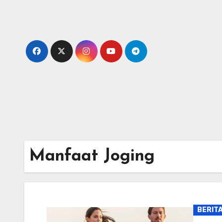
Skip
to
content
Manfaat Joging
BERIT