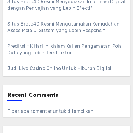
Situs Broto4D Resmi Menyediakan Informasi Digital
dengan Penyajian yang Lebih Efektif
Situs Broto4D Resmi Mengutamakan Kemudahan
Akses Melalui Sistem yang Lebih Responsif
Prediksi HK Hari Ini dalam Kajian Pengamatan Pola
Data yang Lebih Terstruktur
Judi Live Casino Online Untuk Hiburan Digital
Recent Comments
Tidak ada komentar untuk ditampilkan.