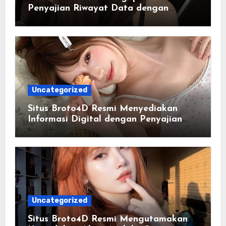
Penyajian Riwayat Data dengan
Format yang Lebih Jelas
Uncategorized
Situs Broto4D Resmi Menyediakan
Informasi Digital dengan Penyajian
yang Lebih Efektif
Uncategorized
Situs Broto4D Resmi Mengutamakan