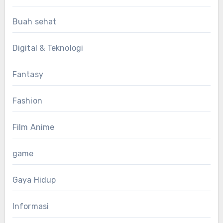
Buah sehat
Digital & Teknologi
Fantasy
Fashion
Film Anime
game
Gaya Hidup
Informasi