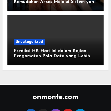
Kemudahan Akses Melalui Sistem yang
Lebih Responsif
Uncategorized
Prediksi HK Hari Ini dalam Kajian
Pengamatan Pola Data yang Lebih
Terstruktur
onmonte.com