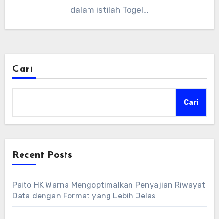
dalam istilah Togel…
Cari
Cari
Recent Posts
Paito HK Warna Mengoptimalkan Penyajian Riwayat
Data dengan Format yang Lebih Jelas