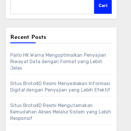
Cari
Recent Posts
Paito HK Warna Mengoptimalkan Penyajian
Riwayat Data dengan Format yang Lebih
Jelas
Situs Broto4D Resmi Menyediakan Informasi
Digital dengan Penyajian yang Lebih Efektif
Situs Broto4D Resmi Mengutamakan
Kemudahan Akses Melalui Sistem yang Lebih
Responsif