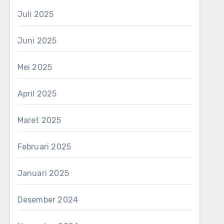
Juli 2025
Juni 2025
Mei 2025
April 2025
Maret 2025
Februari 2025
Januari 2025
Desember 2024