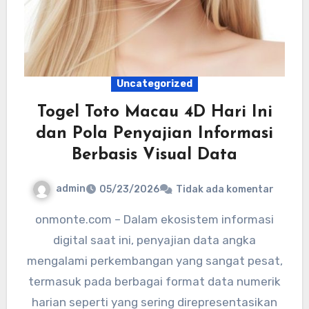
Uncategorized
Togel Toto Macau 4D Hari Ini
dan Pola Penyajian Informasi
Berbasis Visual Data
admin
05/23/2026
Tidak ada komentar
onmonte.com – Dalam ekosistem informasi
digital saat ini, penyajian data angka
mengalami perkembangan yang sangat pesat,
termasuk pada berbagai format data numerik
harian seperti yang sering direpresentasikan