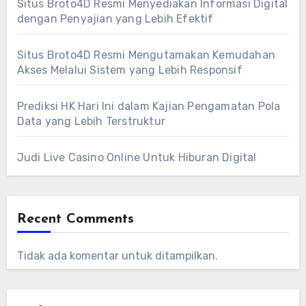
Situs Broto4D Resmi Menyediakan Informasi Digital
dengan Penyajian yang Lebih Efektif
Situs Broto4D Resmi Mengutamakan Kemudahan
Akses Melalui Sistem yang Lebih Responsif
Prediksi HK Hari Ini dalam Kajian Pengamatan Pola
Data yang Lebih Terstruktur
Judi Live Casino Online Untuk Hiburan Digital
Recent Comments
Tidak ada komentar untuk ditampilkan.