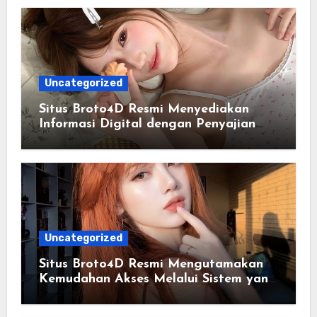
Uncategorized
Situs Broto4D Resmi Menyediakan
Informasi Digital dengan Penyajian
yang Lebih Efektif
Uncategorized
Situs Broto4D Resmi Mengutamakan
Kemudahan Akses Melalui Sistem yang
Lebih Responsif