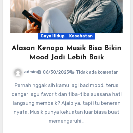
Gaya Hidup
Kesehatan
Alasan Kenapa Musik Bisa Bikin
Mood Jadi Lebih Baik
admin
06/30/2025
Tidak ada komentar
Pernah nggak sih kamu lagi bad mood, terus
denger lagu favorit dan tiba-tiba suasana hati
langsung membaik? Ajaib ya, tapi itu beneran
nyata. Musik punya kekuatan luar biasa buat
memengaruhi…