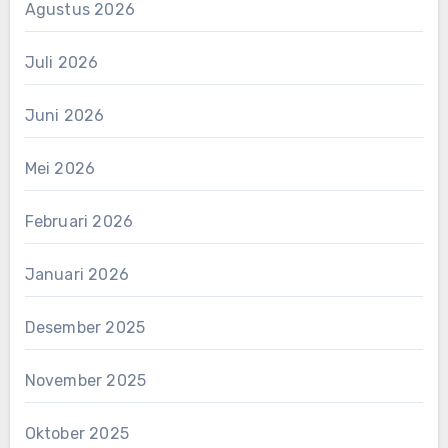
Agustus 2026
Juli 2026
Juni 2026
Mei 2026
Februari 2026
Januari 2026
Desember 2025
November 2025
Oktober 2025