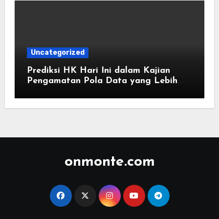
Uncategorized
Prediksi HK Hari Ini dalam Kajian
Pengamatan Pola Data yang Lebih
Terstruktur
onmonte.com